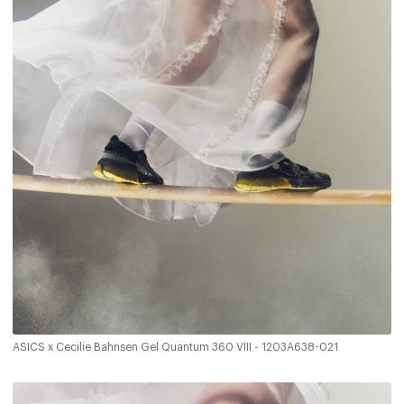
ASICS x Cecilie Bahnsen Gel Quantum 360 VIII - 1203A638-021