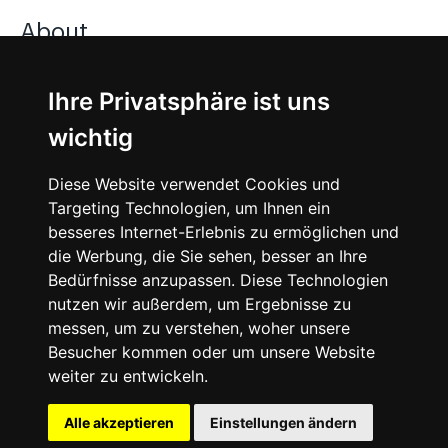
About
Jobs
Ihre Privatsphäre ist uns
wichtig
Instagram
Diese Website verwendet Cookies und
Facebook
Targeting Technologien, um Ihnen ein
besseres Internet-Erlebnis zu ermöglichen und
Vimeo
die Werbung, die Sie sehen, besser an Ihre
Bedürfnisse anzupassen. Diese Technologien
nutzen wir außerdem, um Ergebnisse zu
messen, um zu verstehen, woher unsere
Besucher kommen oder um unsere Website
weiter zu entwickeln.
©
2026
SNEAKERᴰᴱ
Alle akzeptieren
Einstellungen ändern
English
Imprint
Legal
Cookie-Settings