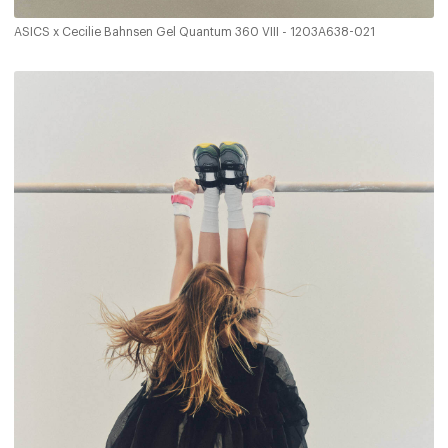
ASICS x Cecilie Bahnsen Gel Quantum 360 VIII - 1203A638-021