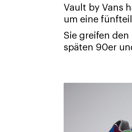
Vault by Vans h
um eine fünftei
Sie greifen den
späten 90er und