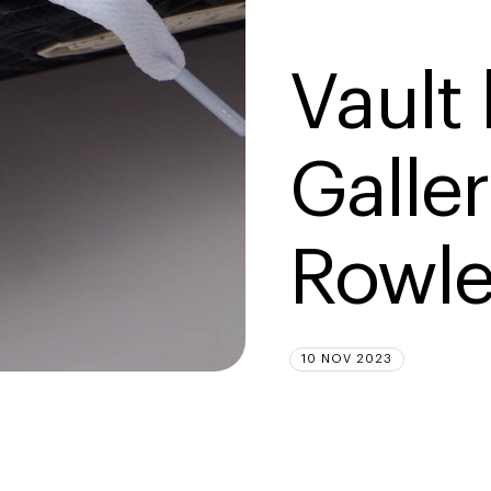
Vault 
Galler
Rowle
10 NOV 2023