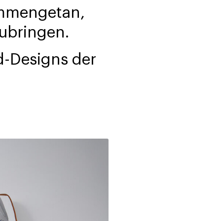
sammengetan,
zubringen.
d-Designs der