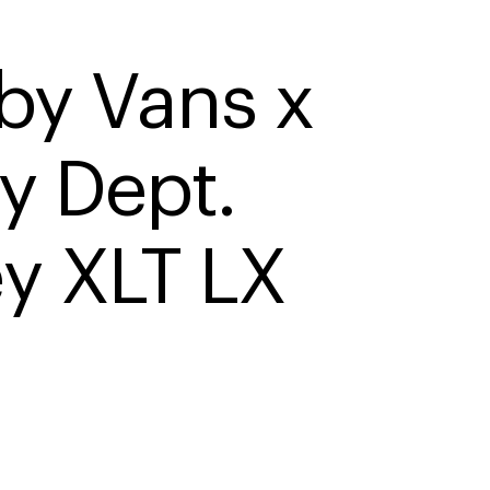
by Vans x 
y Dept. 
y XLT LX