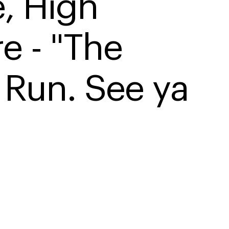
e, High 
e - "The 
 Run. See ya 