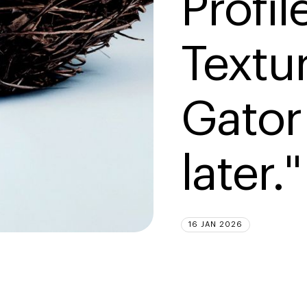
Profil
Textur
Gator
later."
16 JAN 2026