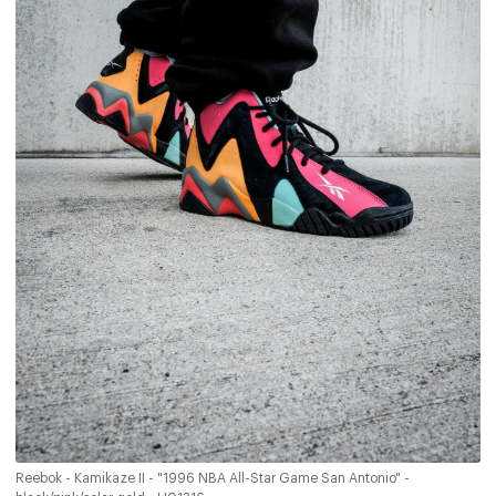
Reebok - Kamikaze II - "1996 NBA All-Star Game San Antonio" -