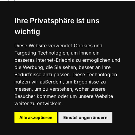
Jobs
Ihre Privatsphäre ist uns
Instagram
wichtig
Facebook
Diese Website verwendet Cookies und
Vimeo
Targeting Technologien, um Ihnen ein
besseres Internet-Erlebnis zu ermöglichen und
die Werbung, die Sie sehen, besser an Ihre
Bedürfnisse anzupassen. Diese Technologien
nutzen wir außerdem, um Ergebnisse zu
messen, um zu verstehen, woher unsere
©
2026
SNEAKERᴰᴱ
Besucher kommen oder um unsere Website
weiter zu entwickeln.
Impressum
Datenschutz
Alle akzeptieren
Einstellungen ändern
Deutsch
Cookie-Einstellungen