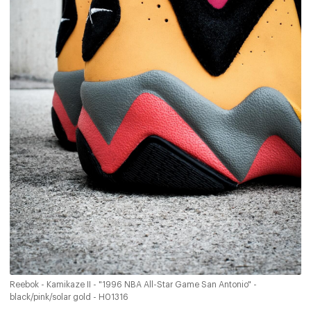
Reebok - Kamikaze II - "1996 NBA All-Star Game San Antonio" -
black/pink/solar gold - H01316