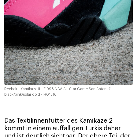
Reebok - Kamikaze II - "1996 NBA All-Star Game San Antonio" -
black/pink/solar gold - H01316
Das Textilinnenfutter des Kamikaze 2
kommt in einem auffälligen Türkis daher
und ist deutlich sichtbar. Der obere Teil der