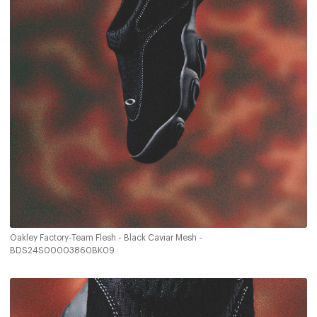
Oakley Factory-Team Flesh - Black Caviar Mesh -
BDS24S00003860BK09