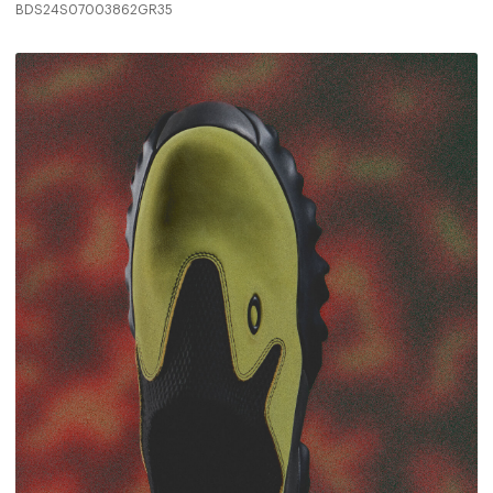
BDS24S07003862GR35