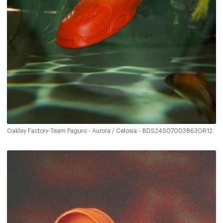
Oakley Factory-Team Paguro - Aurora / Celosia - BDS24S07003863OR12