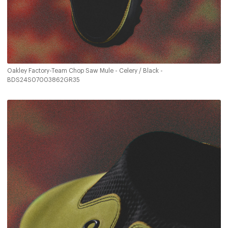
Oakley Factory-Team Chop Saw Mule - Celery / Black -
BDS24S07003862GR35