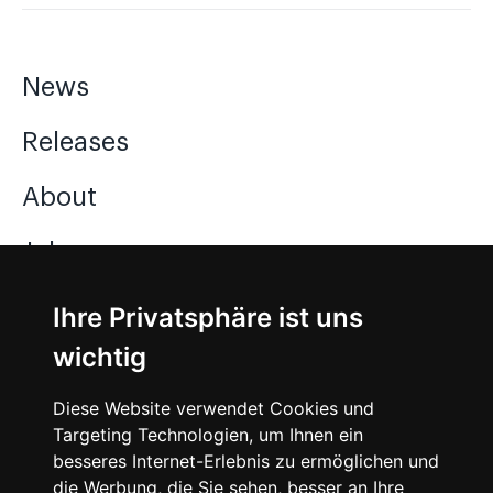
News
Releases
About
Jobs
Ihre Privatsphäre ist uns
Instagram
wichtig
Facebook
Diese Website verwendet Cookies und
Vimeo
Targeting Technologien, um Ihnen ein
besseres Internet-Erlebnis zu ermöglichen und
die Werbung, die Sie sehen, besser an Ihre