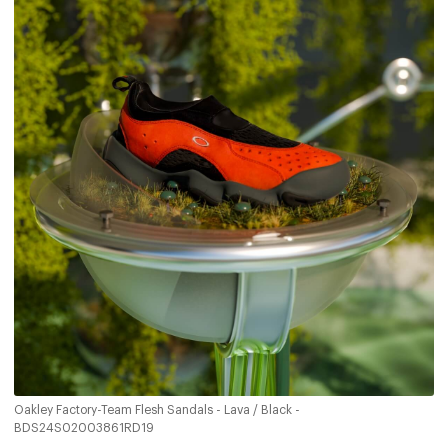
Oakley Factory-Team Flesh Sandals - Lava / Black -
BDS24S02003861RD19