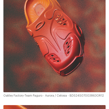
Oakley Factory-Team Paguro - Aurora / Celosia - BDS24S07003863OR12