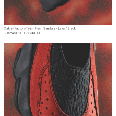
Oakley Factory-Team Flesh Sandals - Lava / Black -
BDS24S02003861RD19