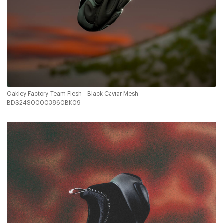
Oakley Factory-Team Flesh - Black Caviar Mesh -
BDS24S00003860BK09