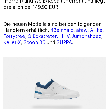
(Herren) und Weiß/Kobalt (Herren) und liegt
preislich bei 149,99 EUR.
Die neuen Modelle sind bei den folgenden
Händlern erhältlich:
43einhalb
,
afew
,
Allike
,
Fortytree
,
Glückstreter,
HHV
,
Jumpnshoez
,
Keller-X
,
Scoop 86
und
SUPPA
.