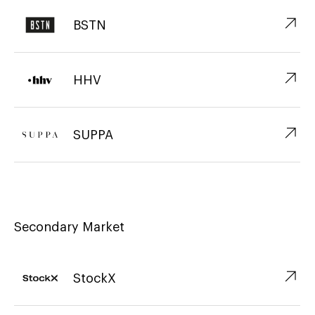
↗︎
BSTN
↗︎
HHV
↗︎
SUPPA
Secondary Market
↗︎
StockX