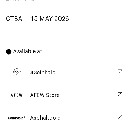
ADIDAS ORIGINALS
€
TBA
-
15 MAY 2026
⬤ Available at
↗︎
43einhalb
↗︎
AFEW-Store
↗︎
Asphaltgold