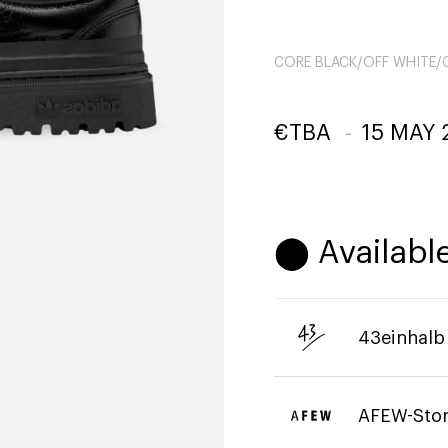
CORE BLACK/OFF WHITE/
€
TBA
-
15 MAY 
⬤ Available
43einhalb
AFEW-Sto