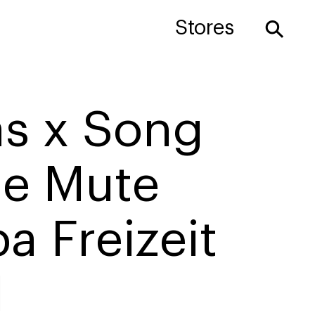
⚲
Stores
as x Song
he Mute
 Freizeit
M