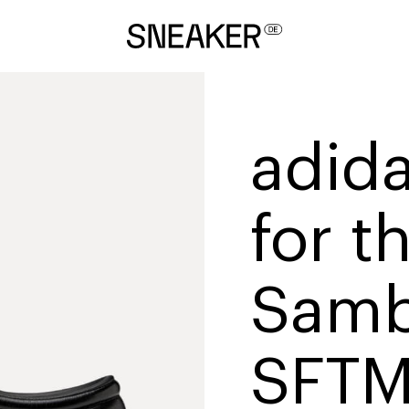
adid
for t
Samba
SFT