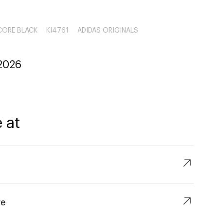
CORE BLACK
KI4761
ADIDAS ORIGINALS
2026
 at
↗︎
↗︎
re