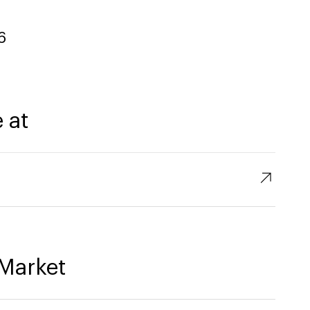
6
 at
↗︎
Market