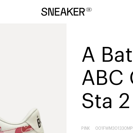
A Ba
ABC 
Sta 2
PINK
001FWM301330MP