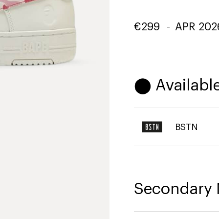
€
299
-
APR 202
⬤ Available
BSTN
Secondary 