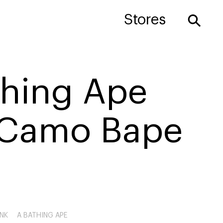
⚲
Stores
thing Ape
Camo Bape
NK
A BATHING APE