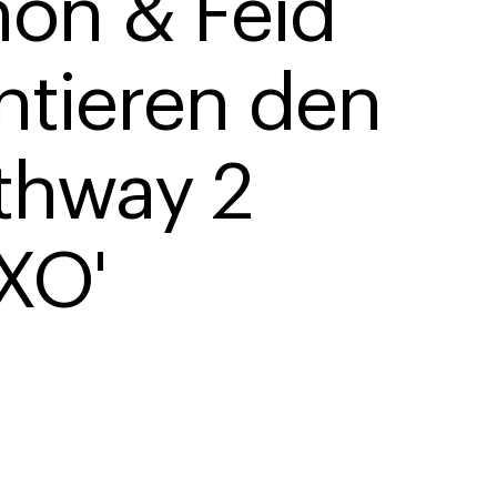
on & Feid 
ntieren den 
thway 2 
XO'