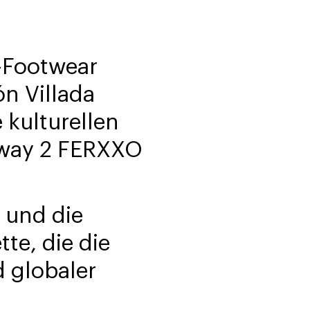
-Footwear
n Villada
 kulturellen
hway 2 FERXXO
 und die
te, die die
 globaler