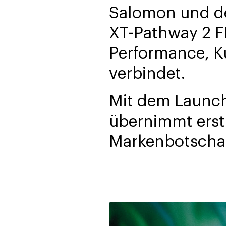
Salomon und de
XT-Pathway 2 F
Performance, Ku
verbindet.
Mit dem Launch 
übernimmt erstm
Markenbotschaft