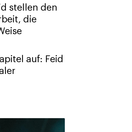
d stellen den
eit, die
Weise
itel auf: Feid
aler