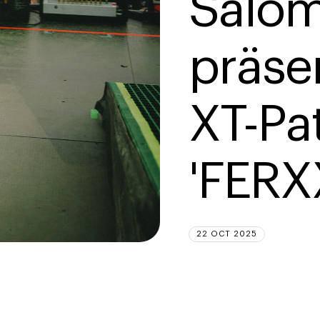
Salom
präse
XT-Pa
'FERX
22 OCT 2025