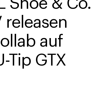
 Shoe & Co. 
 releasen 
ollab auf 
-Tip GTX