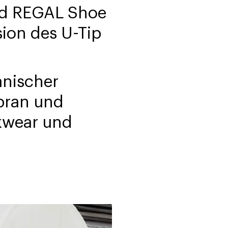
nd REGAL Shoe
ion des U-Tip
anischer
bran und
kwear und