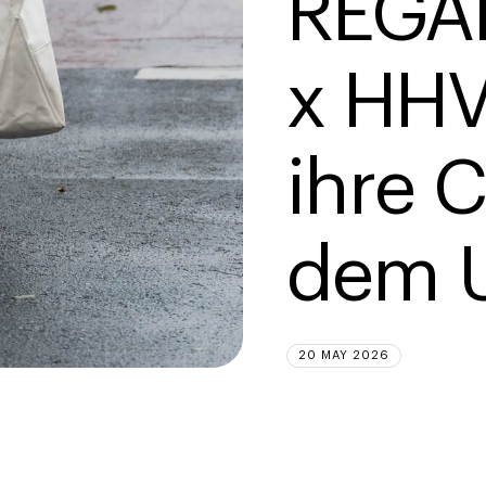
REGAL
x HHV
ihre C
dem U
20 MAY 2026