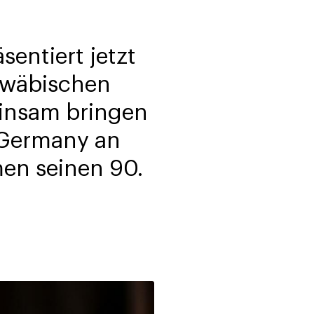
entiert jetzt
hwäbischen
insam bringen
 Germany an
men seinen 90.