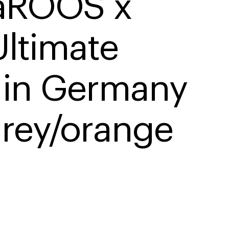
aROOS x 
Ultimate 
in Germany 
 grey/orange