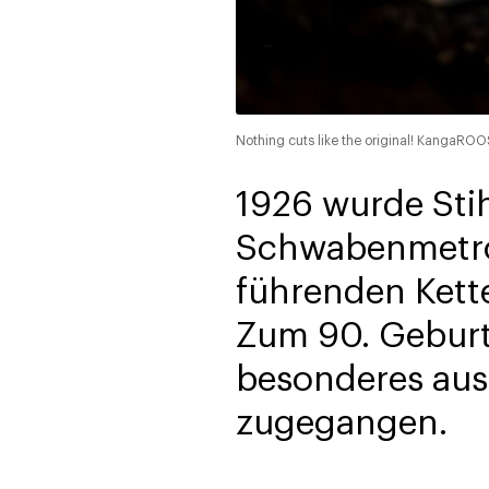
Nothing cuts like the original! KangaROOS
1926 wurde Stih
Schwabenmetrop
führenden Kette
Zum 90. Geburt
besonderes au
zugegangen.