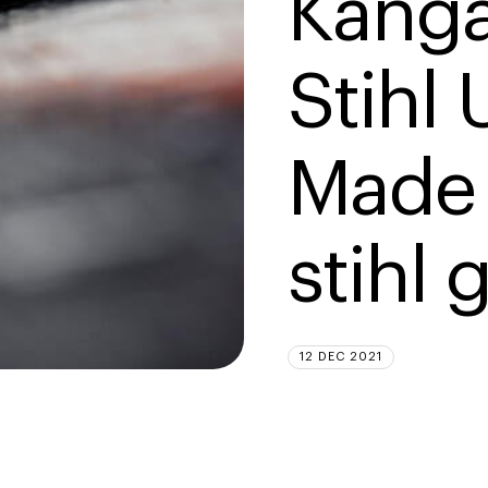
Kang
Stihl 
Made 
stihl
12 DEC 2021