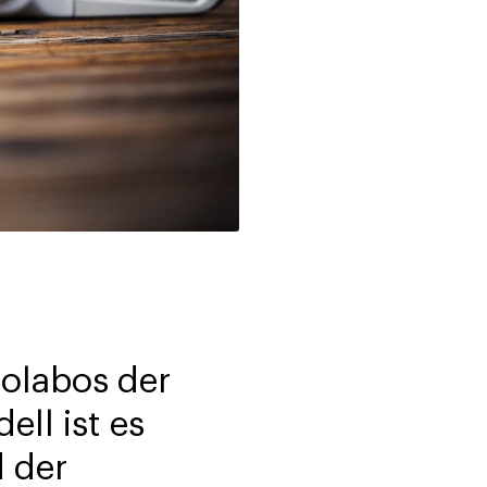
Colabos der
ll ist es
d der