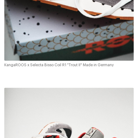
KangaROOS x Selecta Bisso Coil R1 "Trout II" Made in Germany