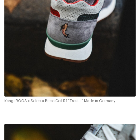
KangaROOS x Selecta Bisso Coil R1 "Trout II" Made in Germany