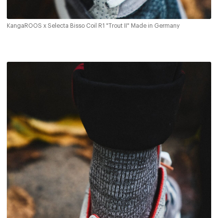
KangaROOS x Selecta Bisso Coil R1 "Trout II" Made in Germany