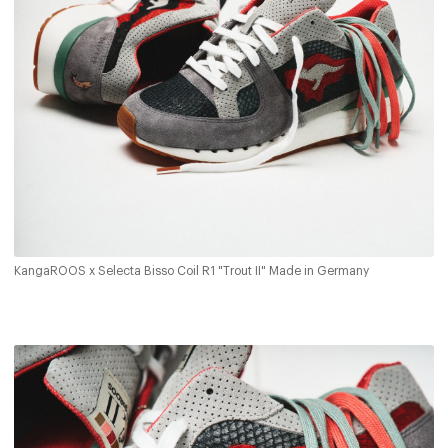
KangaROOS x Selecta Bisso Coil R1 "Trout II" Made in Germany