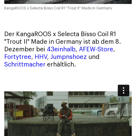
KangaROOS x Selecta Bisso Coil R1 "Trout II" Made in Germany
Der KangaROOS x Selecta Bisso Coil R1
"Trout II" Made in Germany ist ab dem 8.
Dezember bei
43einhalb
,
AFEW-Store
,
Fortytree
,
HHV
,
Jumpnshoez
und
Schrittmacher
erhältlich.