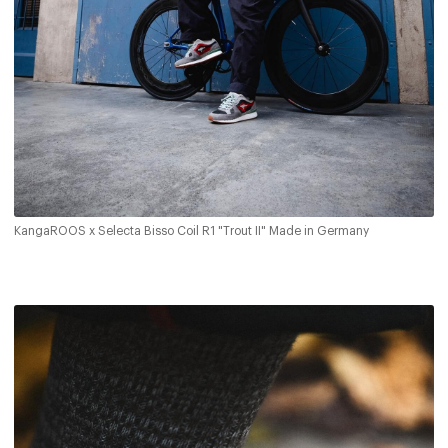
KangaROOS x Selecta Bisso Coil R1 "Trout II" Made in Germany