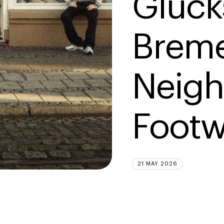
Glücks
Breme
Neigh
Footw
21 MAY 2026