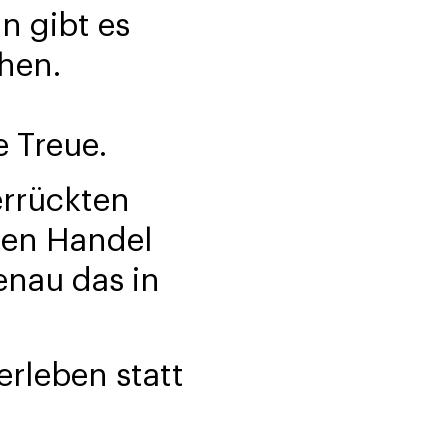
n gibt es
hen.
e Treue.
errückten
ären Handel
genau das in
rleben statt