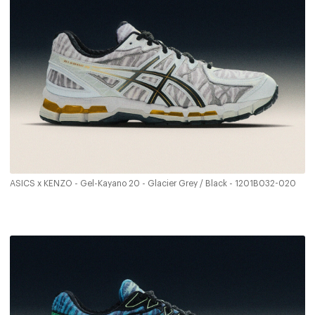
ASICS x KENZO - Gel-Kayano 20 - Glacier Grey / Black - 1201B032-020