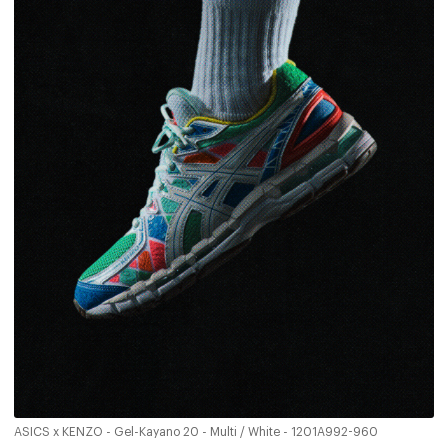
ASICS x KENZO - Gel-Kayano 20 - Multi / White - 1201A992-960