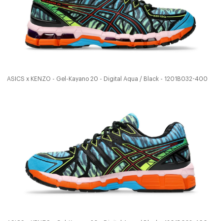
ASICS x KENZO - Gel-Kayano 20 - Digital Aqua / Black - 1201B032-400