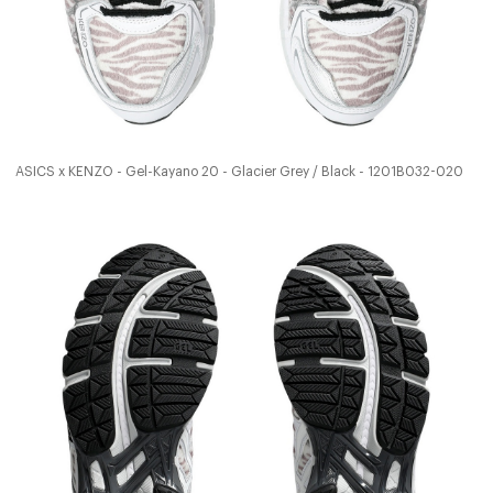
ASICS x KENZO - Gel-Kayano 20 - Glacier Grey / Black - 1201B032-020