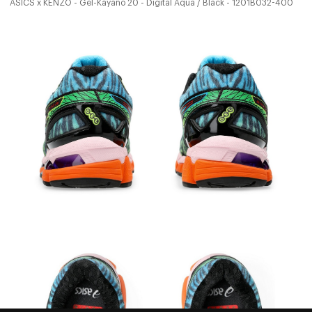
ASICS x KENZO - Gel-Kayano 20 - Digital Aqua / Black - 1201B032-400