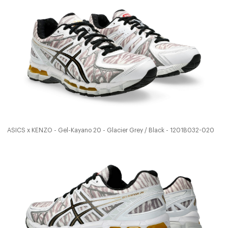
ASICS x KENZO - Gel-Kayano 20 - Glacier Grey / Black - 1201B032-020