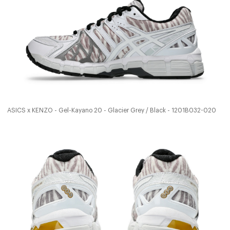
ASICS x KENZO - Gel-Kayano 20 - Glacier Grey / Black - 1201B032-020