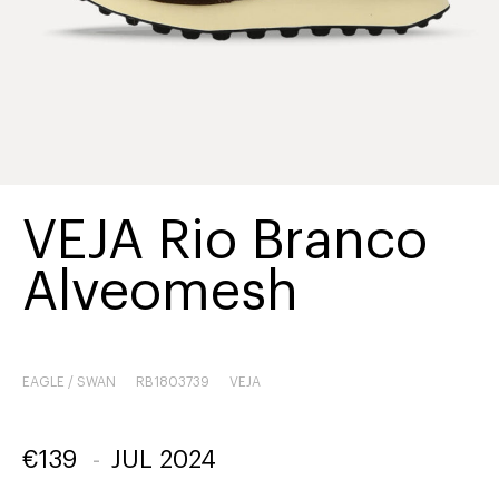
VEJA Rio Branco
Alveomesh
EAGLE / SWAN
RB1803739
VEJA
€
139
-
JUL 2024