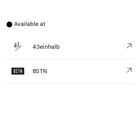
⬤ Available at
↗︎
43einhalb
↗︎
BSTN