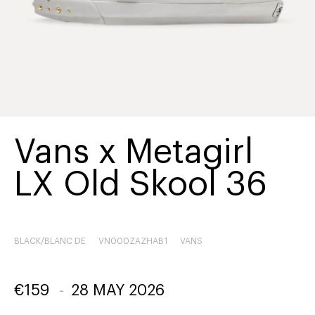
Vans x Metagirl
LX Old Skool 36
BLACK/BLANC DE
VN000ZAZHAB1
VANS
€
159
-
28 MAY 2026