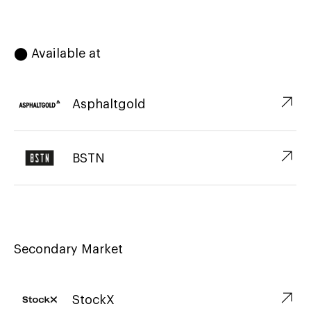
⬤ Available at
↗︎
Asphaltgold
↗︎
BSTN
Secondary Market
↗︎
StockX