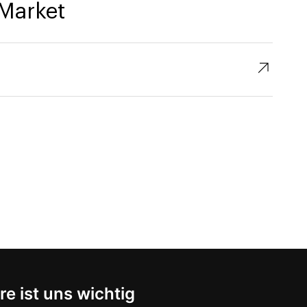
Market
↗︎
re ist uns wichtig