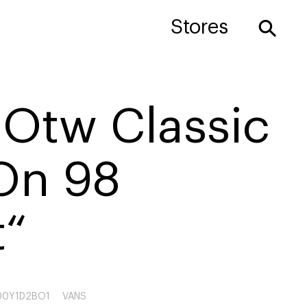
⚲
Stores
 Otw Classic
-On 98
t“
00Y1D2BO1
VANS