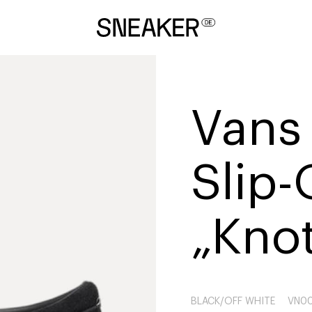
Vans
Slip
„Kno
BLACK/OFF WHITE
VN0