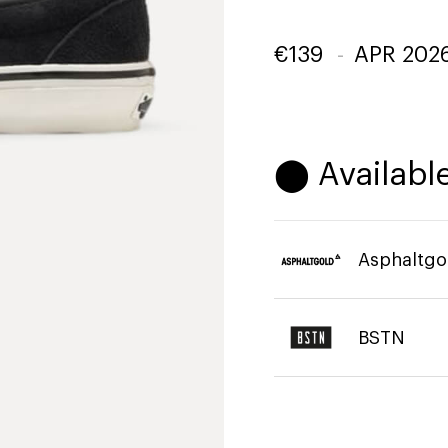
€
139
-
APR 202
⬤ Available
Asphaltgo
BSTN