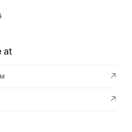
6
 at
↗︎
ld
↗︎