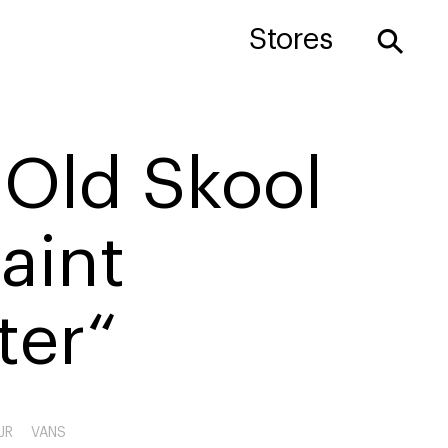
⚲
Stores
 Old Skool
aint
ter“
JR
VANS