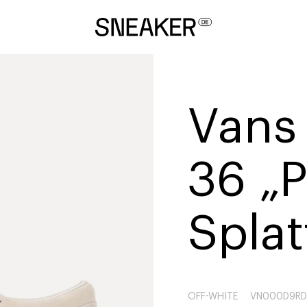
Vans
36 „P
Splat
OFF-WHITE
VN000D9RD