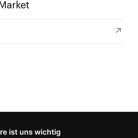
Market
↗︎
re ist uns wichtig