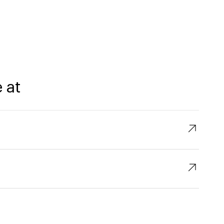
 at
↗︎
↗︎