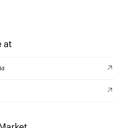
 at
↗︎
ld
↗︎
Market