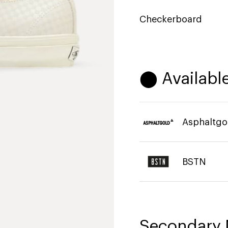
Checkerboard
⬤ Available
Asphaltgo
BSTN
Secondary 