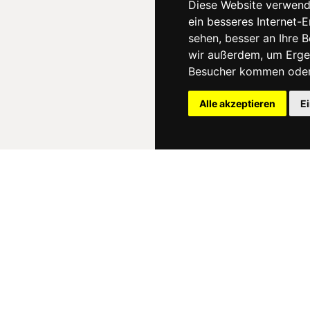
Diese Website verwend
ein besseres Internet-
sehen, besser an Ihre 
wir außerdem, um Erge
Besucher kommen oder 
Alle akzeptieren
E
News
About