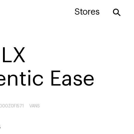
⚲
Stores
 LX
entic Ease
000Z0FI571
VANS
6