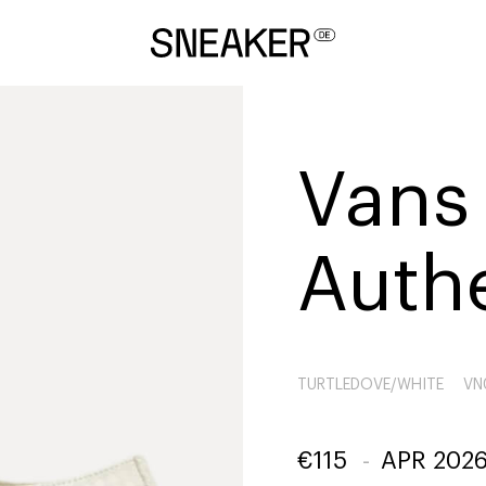
Vans
Auth
TURTLEDOVE/WHITE
VN
€
115
-
APR 202