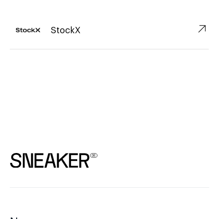
↗︎
StockX