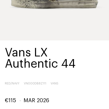
Vans LX
Authentic 44
RED/NAVY
VN000DB8Z111
VANS
€
115
-
MAR 2026