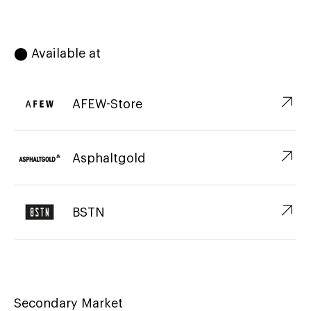
⬤ Available at
↗︎
AFEW-Store
↗︎
Asphaltgold
↗︎
BSTN
Secondary Market