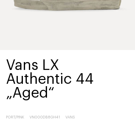
Vans LX
Authentic 44
„Aged“
PORT/PINK
VN000DB8GH41
VANS