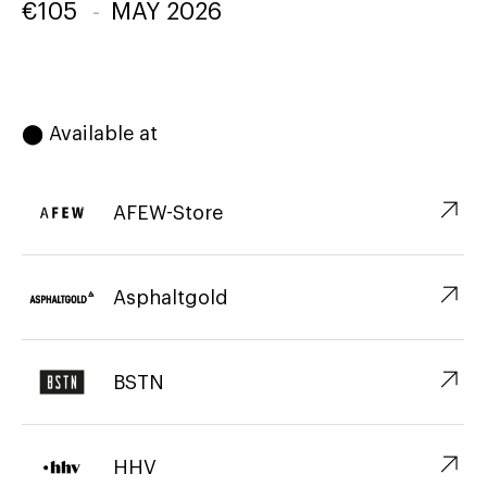
€
105
-
MAY 2026
⬤ Available at
↗︎
AFEW-Store
↗︎
Asphaltgold
↗︎
BSTN
↗︎
HHV