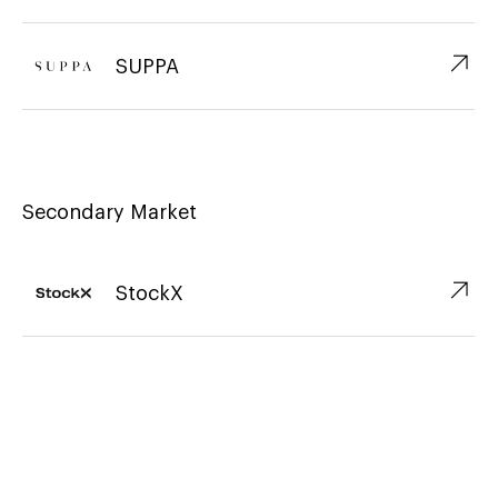
↗︎
SUPPA
Secondary Market
↗︎
StockX