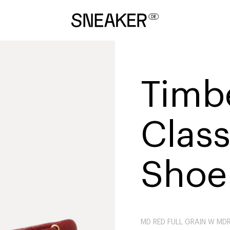
Timb
Class
Shoe
MD RED FULL GRAIN W MD