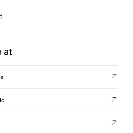
6
 at
↗︎
re
↗︎
ld
↗︎