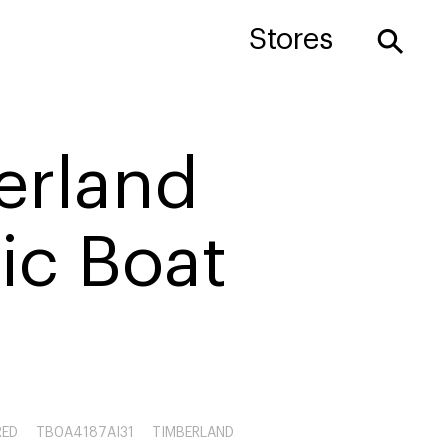
⚲
Stores
erland
ic Boat
RED
TB0A4187AI31
TIMBERLAND