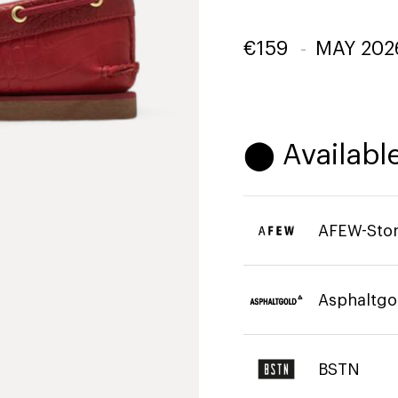
€
159
-
MAY 202
⬤ Available
AFEW-Sto
Asphaltgo
BSTN