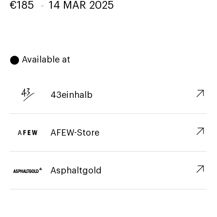
€
185
-
14 MAR 2025
⬤ Available at
↗︎
43einhalb
↗︎
AFEW-Store
↗︎
Asphaltgold