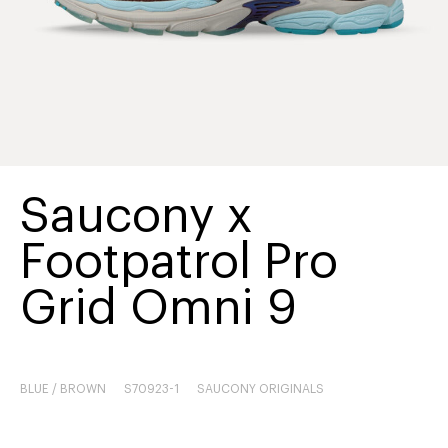
Saucony x
Footpatrol Pro
Grid Omni 9
BLUE / BROWN
S70923-1
SAUCONY ORIGINALS