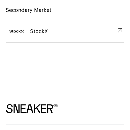
Secondary Market
↗︎
StockX