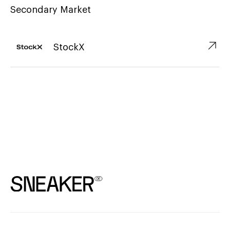
Secondary Market
↗︎
StockX