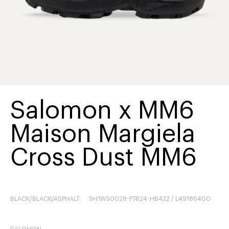
Salomon x MM6
Maison Margiela
Cross Dust MM6
BLACK/BLACK/ASPHALT
SH1WS0026-P7624-HB422 / L49186400