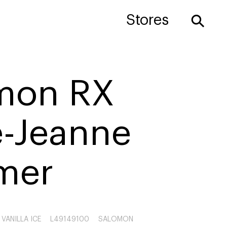
⚲
Stores
mon RX
e-Jeanne
mer
 VANILLA ICE
L49149100
SALOMON