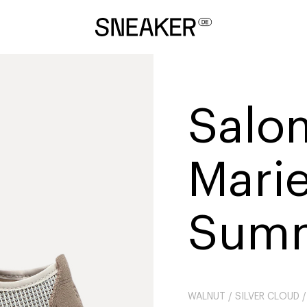
Salo
Mari
Sum
WALNUT / SILVER CLOUD /