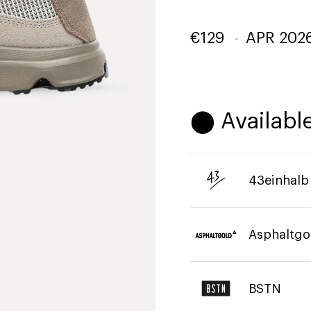
€
129
-
APR 202
⬤ Available
43einhalb
Asphaltgo
BSTN