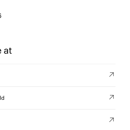
6
 at
↗︎
↗︎
ld
↗︎