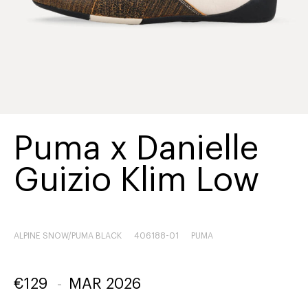
Puma x Danielle
Guizio Klim Low
ALPINE SNOW/PUMA BLACK
406188-01
PUMA
€
129
-
MAR 2026