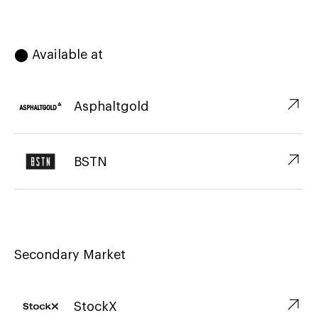
⬤ Available at
↗︎
Asphaltgold
↗︎
BSTN
Secondary Market
↗︎
StockX