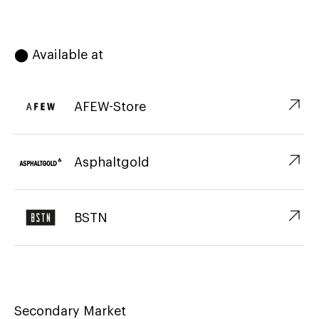
⬤ Available at
↗︎
AFEW-Store
↗︎
Asphaltgold
↗︎
BSTN
Secondary Market