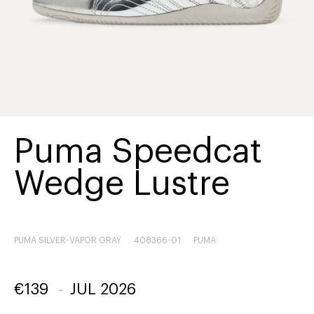
Puma Speedcat
Wedge Lustre
PUMA SILVER-VAPOR GRAY
408366-01
PUMA
€
139
-
JUL 2026