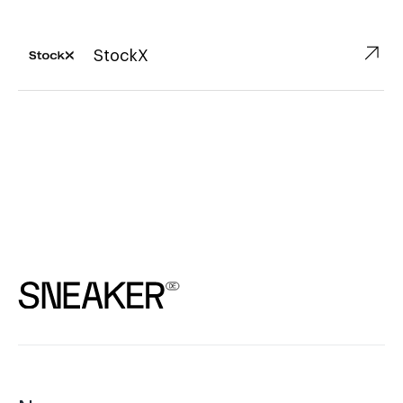
↗︎
StockX