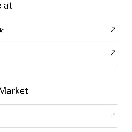
 at
↗︎
ld
↗︎
Market
↗︎