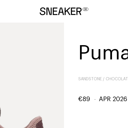
Puma
SANDSTONE / CHOCOLA
€
89
-
APR 2026