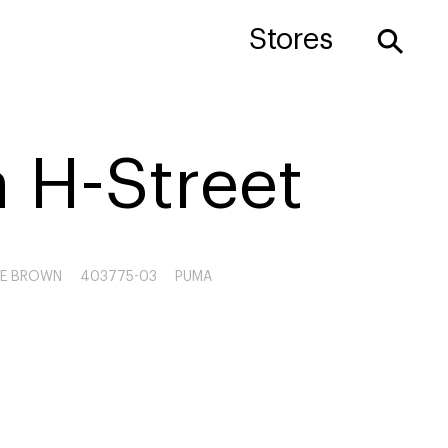
⚲
Stores
 H-Street
TE BROWN
403775-03
PUMA