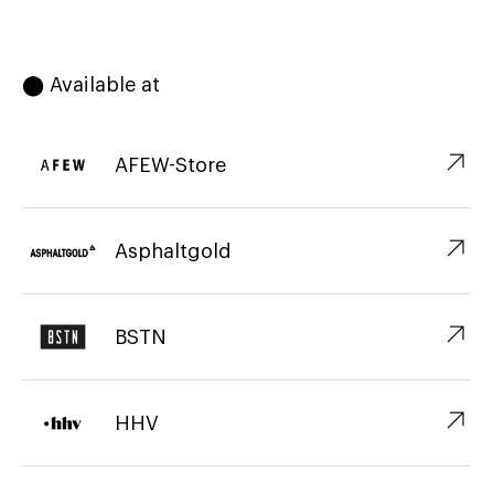
⬤ Available at
↗︎
AFEW-Store
↗︎
Asphaltgold
↗︎
BSTN
↗︎
HHV