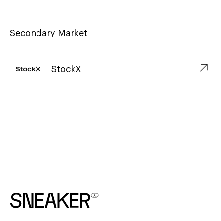
Secondary Market
↗︎
StockX