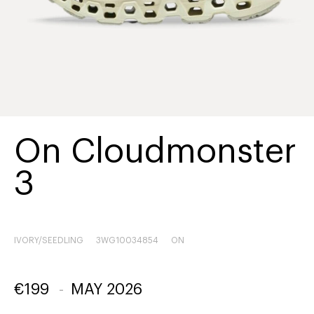
On Cloudmonster
3
IVORY/SEEDLING
3WG10034854
ON
€
199
-
MAY 2026