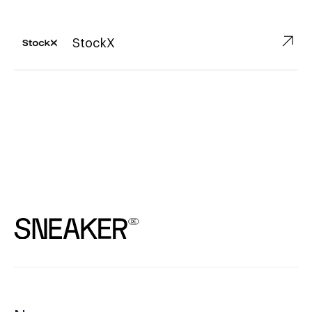
↗︎
StockX