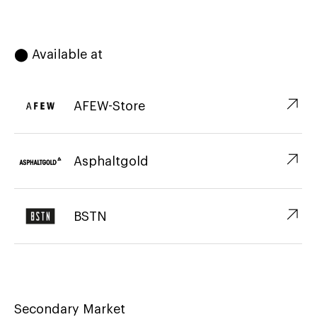
⬤ Available at
↗︎
AFEW-Store
↗︎
Asphaltgold
↗︎
BSTN
Secondary Market