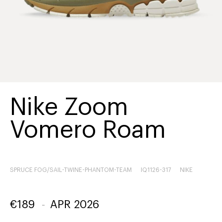
Nike Zoom
Vomero Roam
SPRUCE FOG/SAIL-TWINE-PHANTOM-TEAM
IQ1126-317
NIKE
€
189
-
APR 2026