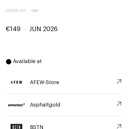
IO4799-001
NIKE
€
149
-
JUN 2026
⬤ Available at
↗︎
AFEW-Store
↗︎
Asphaltgold
↗︎
BSTN