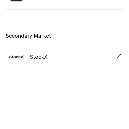
Secondary Market
↗︎
StockX