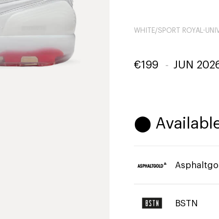
WHITE/SPORT ROYAL-UNIV
€
199
-
JUN 202
⬤ Available
Asphaltgo
BSTN