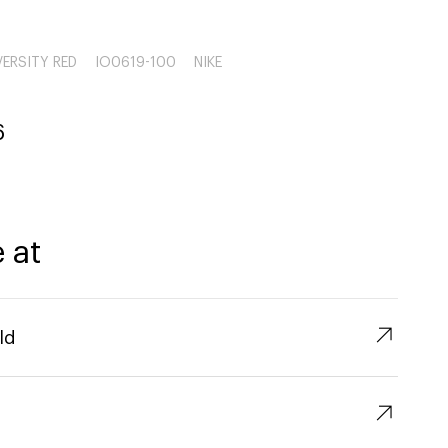
ERSITY RED
IO0619-100
NIKE
6
 at
↗︎
ld
↗︎