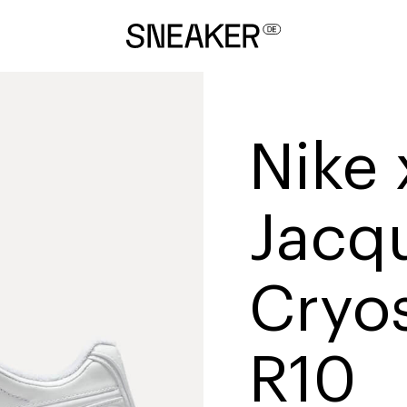
Nike 
Jacq
Cryo
R10