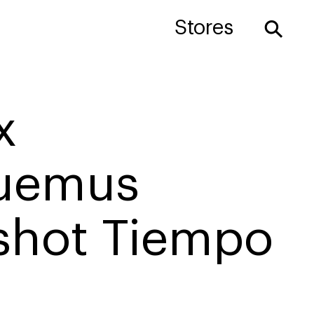
⚲
Stores
x
uemus
shot Tiempo