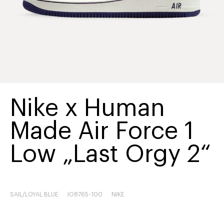
Nike x Human
Made Air Force 1
Low „Last Orgy 2“
SAIL/LOYAL BLUE
IO8765-100
NIKE