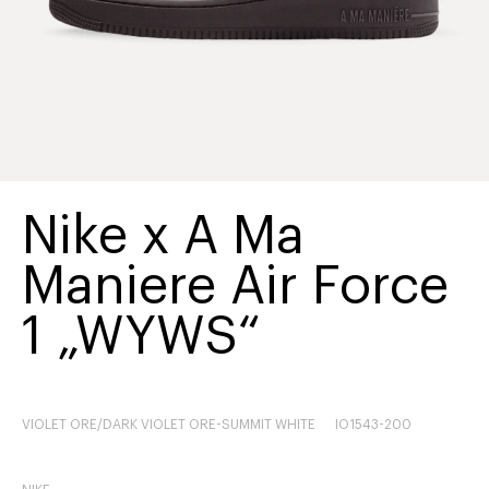
Nike x A Ma
Maniere Air Force
1 „WYWS“
VIOLET ORE/DARK VIOLET ORE-SUMMIT WHITE
IO1543-200