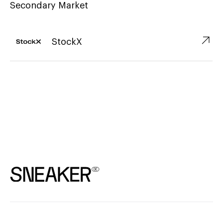
Secondary Market
↗︎
StockX