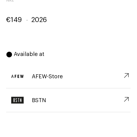
NIKE
€
149
-
2026
⬤ Available at
↗︎
AFEW-Store
↗︎
BSTN