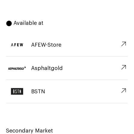
⬤ Available at
↗︎
AFEW-Store
↗︎
Asphaltgold
↗︎
BSTN
Secondary Market