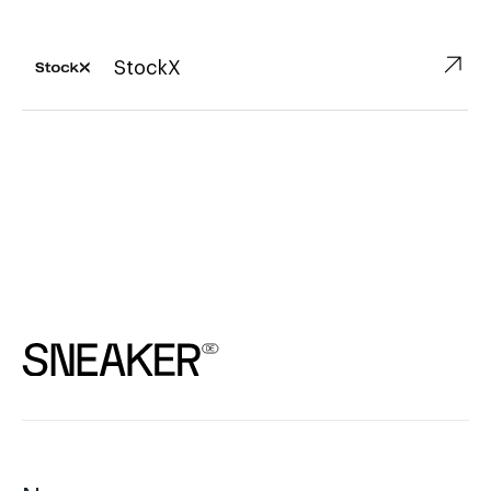
↗︎
StockX