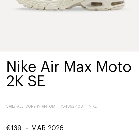
Nike Air Max Moto
2K SE
SAIL/PALE IVORY-PHANTOM
IO4862-100
NIKE
€
139
-
MAR 2026