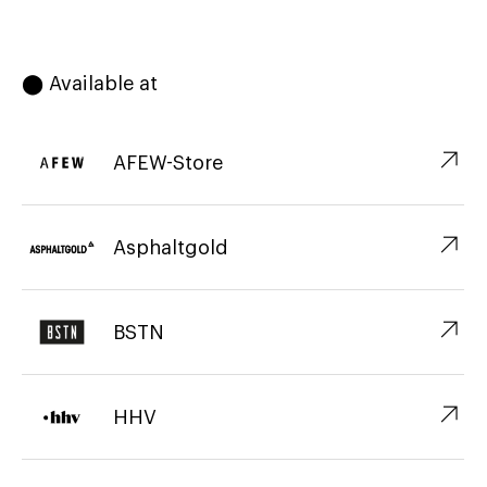
⬤ Available at
↗︎
AFEW-Store
↗︎
Asphaltgold
↗︎
BSTN
↗︎
HHV