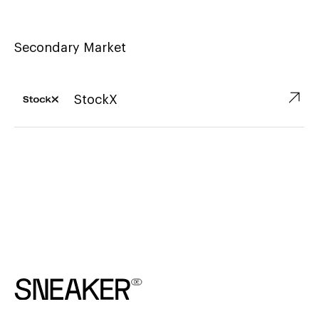
Secondary Market
↗︎
StockX