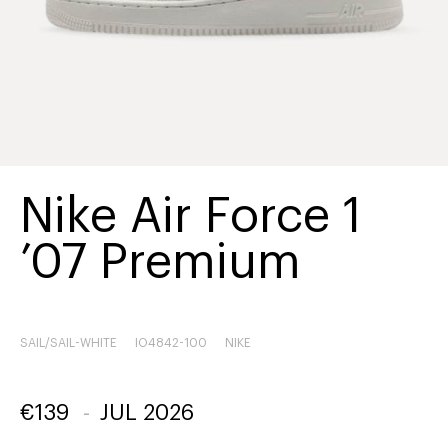
Nike Air Force 1
’07 Premium
SAIL/SAIL-WHITE
IO4842-100
NIKE
€
139
-
JUL 2026