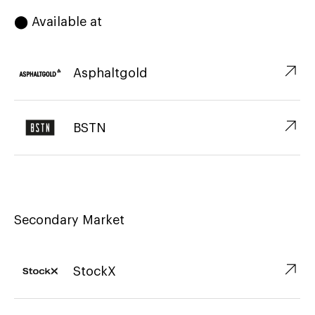
⬤ Available at
↗︎
Asphaltgold
↗︎
BSTN
Secondary Market
↗︎
StockX