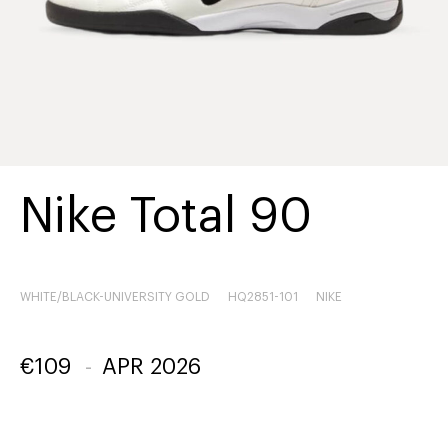
Nike Total 90
WHITE/BLACK-UNIVERSITY GOLD
HQ2851-101
NIKE
€
109
-
APR 2026