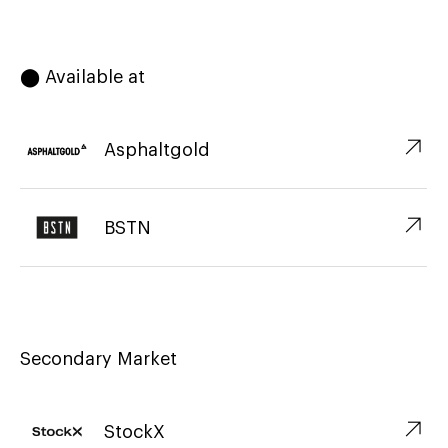
⬤ Available at
↗︎
Asphaltgold
↗︎
BSTN
Secondary Market
↗︎
StockX