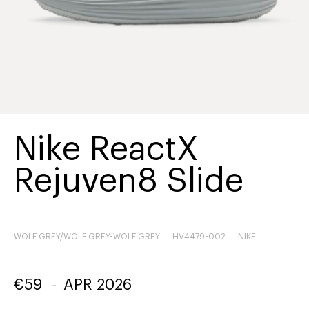
Nike ReactX
Rejuven8 Slide
WOLF GREY/WOLF GREY-WOLF GREY
HV4479-002
NIKE
€
59
-
APR 2026