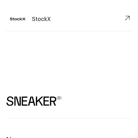
↗︎
StockX