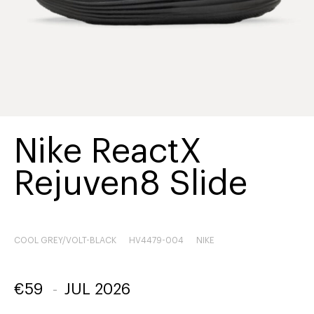
Nike ReactX
Rejuven8 Slide
COOL GREY/VOLT-BLACK
HV4479-004
NIKE
€
59
-
JUL 2026