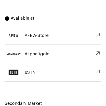
⬤ Available at
↗︎
AFEW-Store
↗︎
Asphaltgold
↗︎
BSTN
Secondary Market