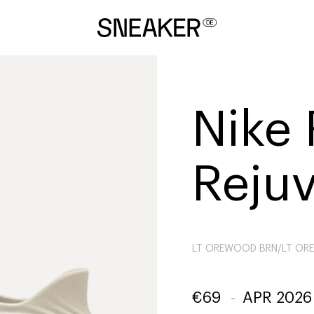
Nike
Reju
LT OREWOOD BRN/LT OR
€
69
-
APR 2026