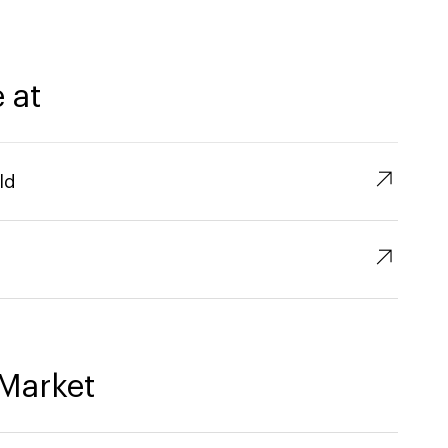
 at
↗︎
ld
↗︎
Market