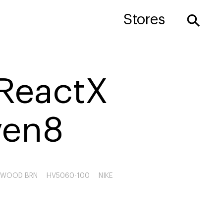
⚲
Stores
 ReactX
ven8
EWOOD BRN
HV5060-100
NIKE