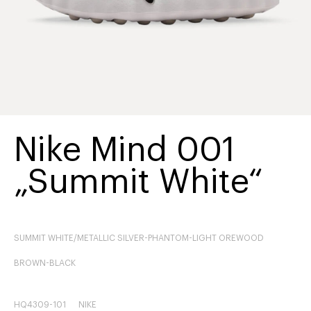
Nike Mind 001
„Summit White“
SUMMIT WHITE/METALLIC SILVER-PHANTOM-LIGHT OREWOOD
BROWN-BLACK
HQ4309-101
NIKE