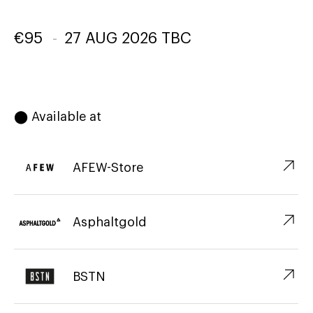
€
95
-
27 AUG 2026 TBC
⬤ Available at
↗︎
AFEW-Store
↗︎
Asphaltgold
↗︎
BSTN