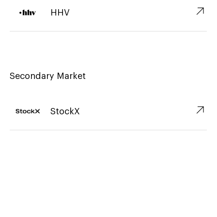
↗︎
HHV
Secondary Market
↗︎
StockX