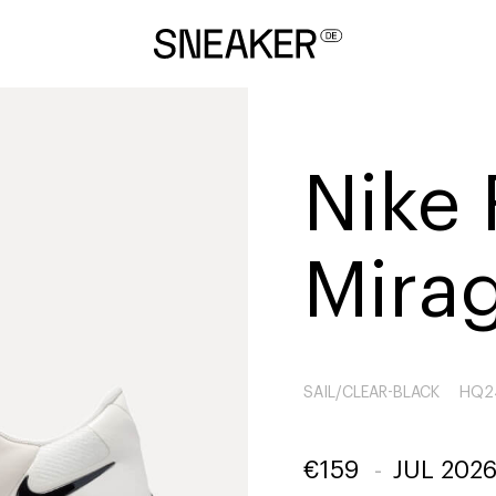
Nike 
Mira
SAIL/CLEAR-BLACK
HQ2
€
159
-
JUL 202