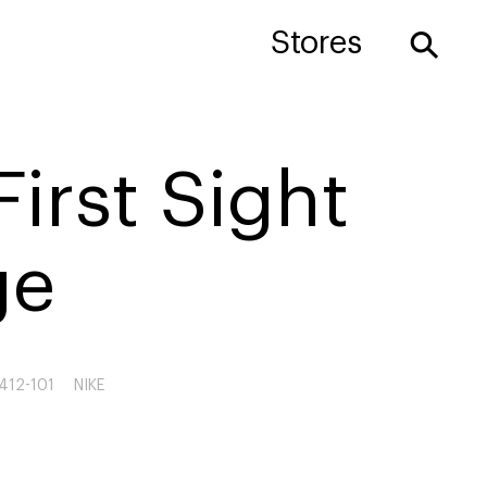
⚲
Stores
First Sight
ge
412-101
NIKE
6