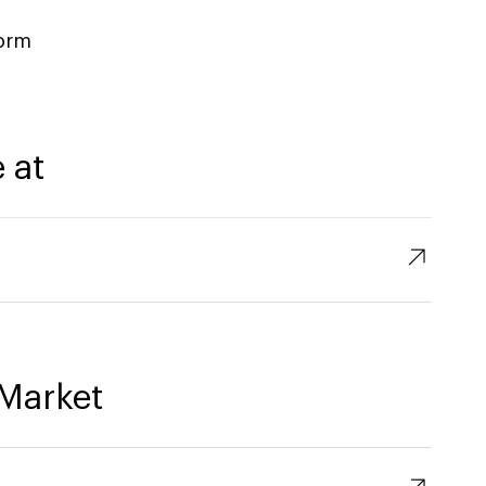
form
 at
↗︎
Market