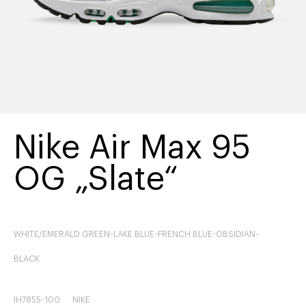
Nike Air Max 95
OG „Slate“
WHITE/EMERALD GREEN-LAKE BLUE-FRENCH BLUE-OBSIDIAN-
BLACK
IH7855-100
NIKE