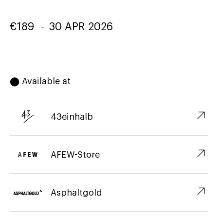
€
189
-
30 APR 2026
⬤ Available at
↗︎
43einhalb
↗︎
AFEW-Store
↗︎
Asphaltgold