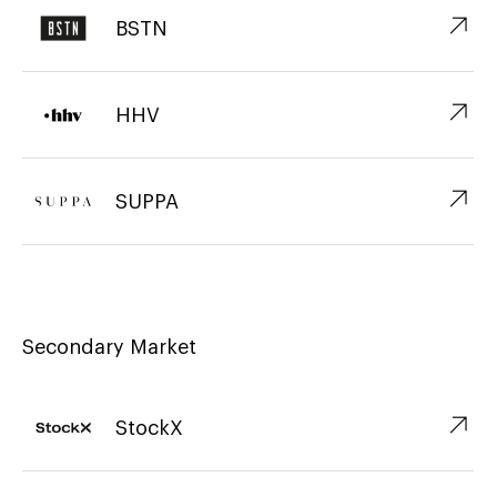
↗︎
BSTN
↗︎
HHV
↗︎
SUPPA
Secondary Market
↗︎
StockX