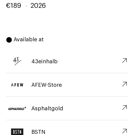
€
189
-
2026
⬤ Available at
↗︎
43einhalb
↗︎
AFEW-Store
↗︎
Asphaltgold
↗︎
BSTN