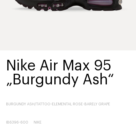
Nike Air Max 95
„Burgundy Ash“
BURGUNDY ASH/TATTOO-ELEMENTAL ROSE-BARELY GRAPE
IB6396-600
NIKE