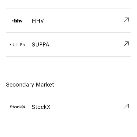
↗︎
HHV
↗︎
SUPPA
Secondary Market
↗︎
StockX