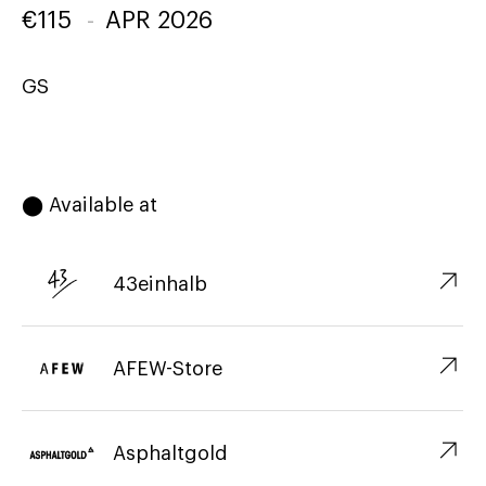
€
115
-
APR 2026
GS
⬤ Available at
↗︎
43einhalb
↗︎
AFEW-Store
↗︎
Asphaltgold