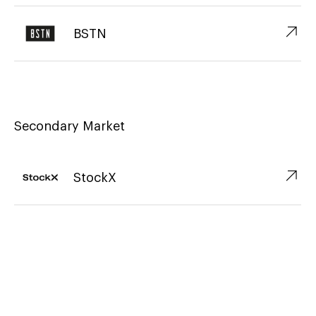
↗︎
BSTN
Secondary Market
↗︎
StockX