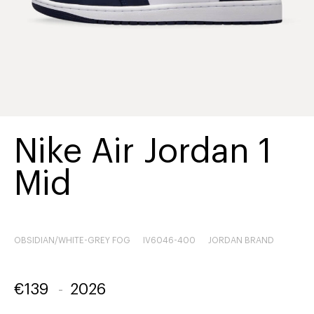
Nike Air Jordan 1
Mid
OBSIDIAN/WHITE-GREY FOG
IV6046-400
JORDAN BRAND
€
139
-
2026