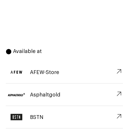
⬤ Available at
↗︎
AFEW-Store
↗︎
Asphaltgold
↗︎
BSTN