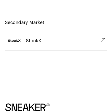
Secondary Market
↗︎
StockX