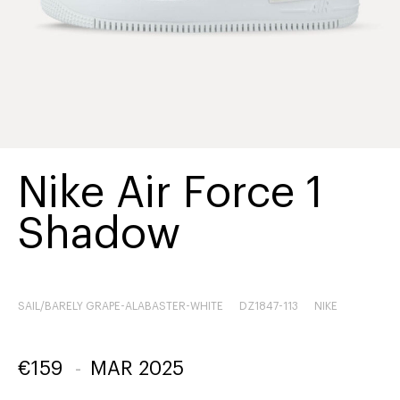
Nike Air Force 1
Shadow
SAIL/BARELY GRAPE-ALABASTER-WHITE
DZ1847-113
NIKE
€
159
-
MAR 2025