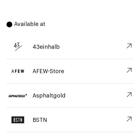
⬤ Available at
↗︎
43einhalb
↗︎
AFEW-Store
↗︎
Asphaltgold
↗︎
BSTN