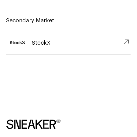
Secondary Market
↗︎
StockX