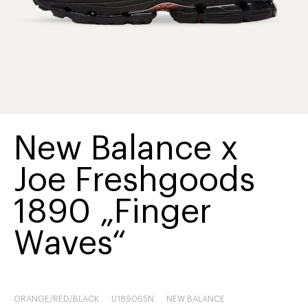
New Balance x
Joe Freshgoods
1890 „Finger
Waves“
ORANGE/RED/BLACK
U189065N
NEW BALANCE