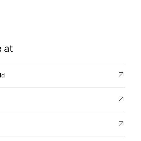
 at
↗︎
ld
↗︎
↗︎