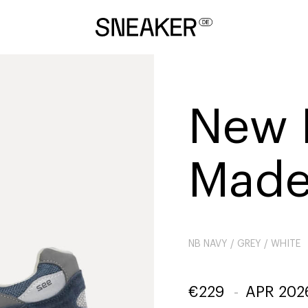
New 
Made
NB NAVY / GREY / WHITE
€
229
-
APR 202