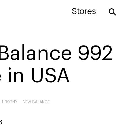
⚲
Stores
Balance 992
 in USA
U992NY
NEW BALANCE
6